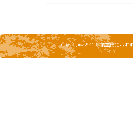
今時のキャッシングはスピーディーで、即日
ピールポイントとしています。でも、当日内
という時は、「ネット申し込み限定」など、
るので、申し込みの前にリサーチしておきま
Copyright© 2012
専業主婦におす
消費者金融の申し込みで、収入証明書として
多いのが、毎月発行される給与明細です。や
によりこれを準備できないという方は、書類
ない銀行カードローンを利用した方が良いと
銀行系カードローンは、基本的に300万円に
れは収入証明書は取得不要になっています。
較してみても、その点については手間要らず
います。
消費者金融の方にも30日間無利息貸付サー
が、所詮は当初の一ヶ月だけのサービスなの
ら低金利がずっと続く銀行が取り扱っている
選択すべきです。
カードローンの借り換えとは、借り入れ金利