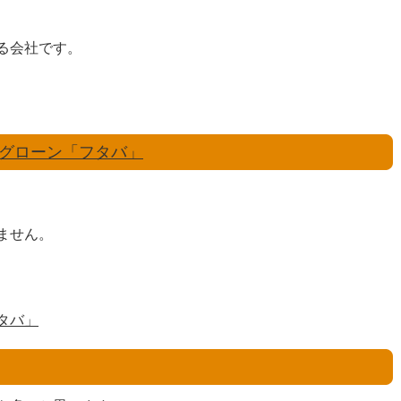
る会社です。
グローン「フタバ」
ません。
タバ」